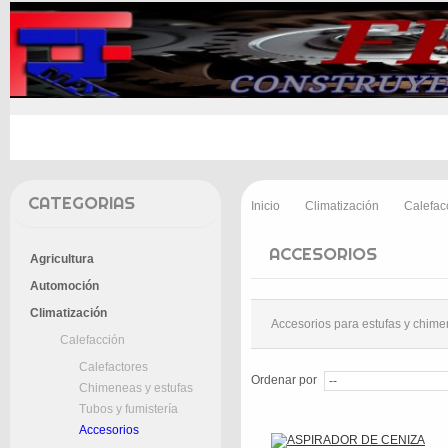
INICIO
PROMOCIONES
ENTREGA
CONT
CATEGORIAS
Inicio
Climatización
Calefac
>
>
ACCESORIOS
Agricultura
Automoción
Climatización
Accesorios para estufas y chim
Calefacción
Calefactores
Ordenar por
Chimeneas y estufas
Tubos y fumistería
Accesorios