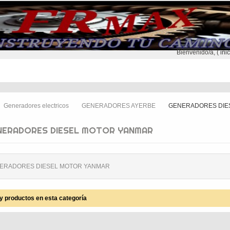
Bienvenido/a, (
ini
NTREGA
CONTACTO
SEGUNDA MANO
Generadores electricos
GENERADORES AYERBE
GENERADORES DIE
>
>
NERADORES DIESEL MOTOR YANMAR
ERADORES DIESEL MOTOR YANMAR
y productos en esta categoría