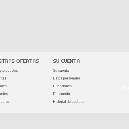
STRAS OFERTAS
SU CUENTA
s productos
Su cuenta
ntas
Datos personales
ales
Direcciones
Foll
antes
Descuento
edores
Historial de pedidos