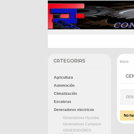
INICIO
PROMOCIONES
E
CATEGORIAS
Inicio
>
GE
Agricultura
Automoción
Climatización
GEN
Escaleras
Generadores electricos
No ha
Generadores Hyundai
Generadores Campeón
GENERADORES