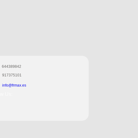
644389842
917375101
info@frmax.es
ow Us: