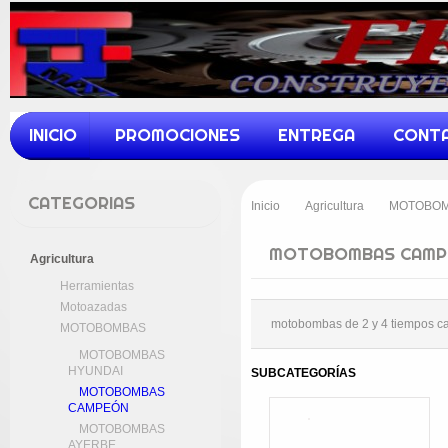
INICIO
PROMOCIONES
ENTREGA
CONT
CATEGORIAS
Inicio
Agricultura
MOTOBO
>
>
MOTOBOMBAS CAMP
Agricultura
Herramientas
Motoazadas
motobombas de 2 y 4 tiempos 
MOTOBOMBAS
MOTOBOMBAS
HYUNDAI
SUBCATEGORÍAS
MOTOBOMBAS
CAMPEÓN
MOTOBOMBAS
AYERBE