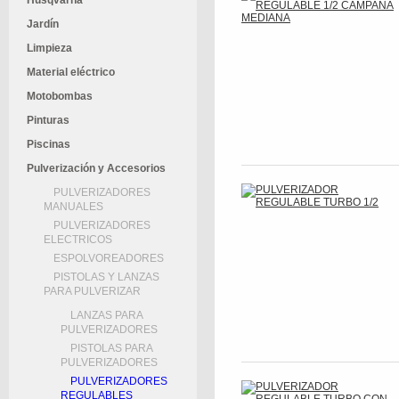
Husqvarna
Jardín
Limpieza
Material eléctrico
Motobombas
Pinturas
Piscinas
Pulverización y Accesorios
PULVERIZADORES
MANUALES
PULVERIZADORES
ELECTRICOS
ESPOLVOREADORES
PISTOLAS Y LANZAS
PARA PULVERIZAR
LANZAS PARA
PULVERIZADORES
PISTOLAS PARA
PULVERIZADORES
PULVERIZADORES
REGULABLES