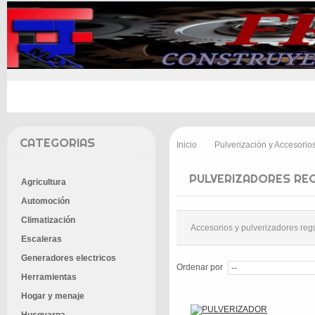
INICIO
PROMOCIONES
ENTREGA
CONT
CATEGORIAS
Inicio
Pulverización y Accesorio
>
PULVERIZADORES RE
Agricultura
Automoción
Climatización
Accesorios y pulverizadores reg
Escaleras
Generadores electricos
Ordenar por
Herramientas
Hogar y menaje