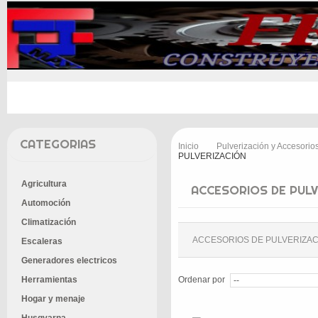
INICIO
PROMOCIONES
ENTREGA
CONT
CATEGORIAS
Inicio
Pulverización y Accesorio
>
PULVERIZACIÓN
Agricultura
ACCESORIOS DE PULV
Automoción
Climatización
ACCESORIOS DE PULVERIZAC
Escaleras
Generadores electricos
Herramientas
Ordenar por
Hogar y menaje