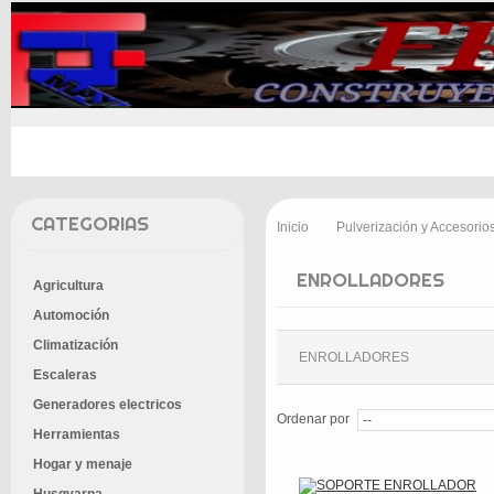
INICIO
PROMOCIONES
ENTREGA
CONT
CATEGORIAS
Inicio
Pulverización y Accesorio
>
ENROLLADORES
Agricultura
Automoción
Climatización
ENROLLADORES
Escaleras
Generadores electricos
Ordenar por
Herramientas
Hogar y menaje