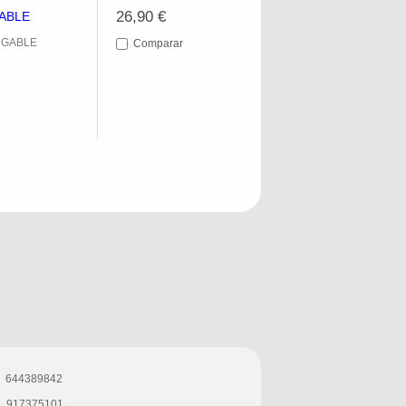
26,90 €
ABLE
RGABLE
Comparar
Añadir al carro
Ver
644389842
917375101