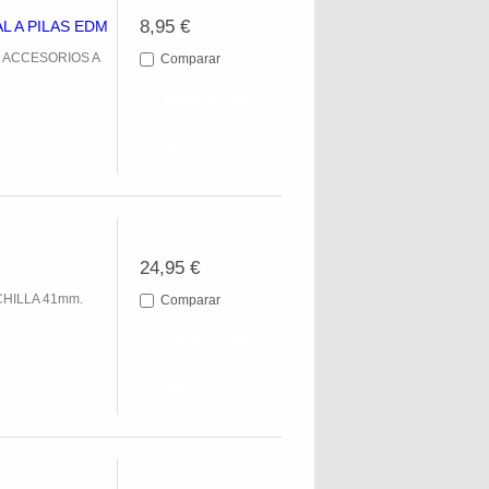
8,95 €
 A PILAS EDM
 ACCESORIOS A
Comparar
Añadir al carro
Ver
24,95 €
HILLA 41mm.
Comparar
Añadir al carro
Ver