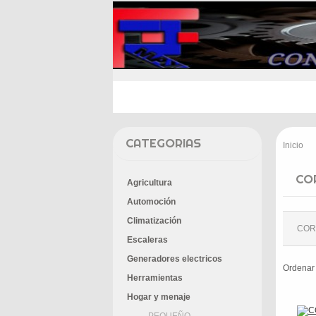
INICIO
PROMOCIONES
E
CATEGORIAS
Inicio
>
CO
Agricultura
Automoción
Climatización
COR
Escaleras
Generadores electricos
Ordenar
Herramientas
Hogar y menaje