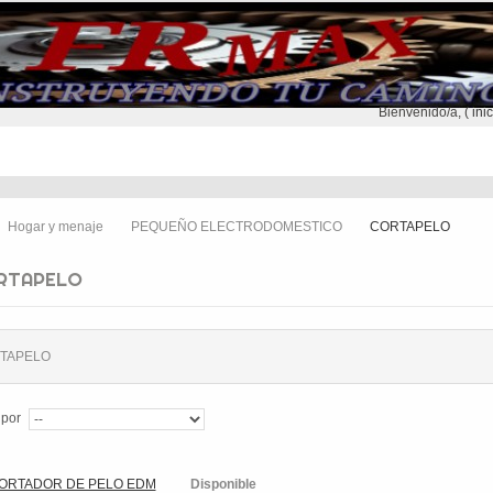
Bienvenido/a, (
ini
NTREGA
CONTACTO
SEGUNDA MANO
Hogar y menaje
PEQUEÑO ELECTRODOMESTICO
CORTAPELO
>
>
RTAPELO
TAPELO
 por
Disponible