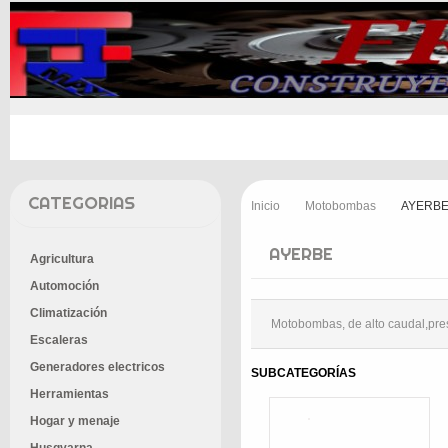
INICIO
PROMOCIONES
ENTREGA
CONT
CATEGORIAS
Inicio
Motobombas
AYERB
>
>
AYERBE
Agricultura
Automoción
Climatización
Motobombas, de alto caudal,pre
Escaleras
Generadores electricos
SUBCATEGORÍAS
Herramientas
Hogar y menaje