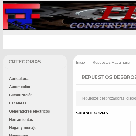
INICIO
PROMOCIONES
ENTREGA
CONT
CATEGORIAS
Inicio
Repuestos Maquinaria
>
>
REPUESTOS DESBRO
Agricultura
Automoción
Climatización
repuestos desbrozadoras, discos,
Escaleras
Generadores electricos
SUBCATEGORÍAS
Herramientas
Hogar y menaje