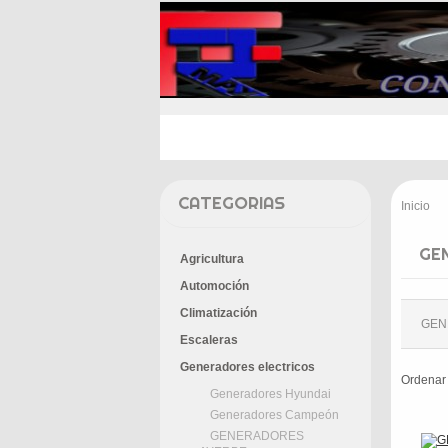
INICIO
PROMOCIONES
E
CATEGORIAS
Inicio
>
GE
Agricultura
Automoción
Climatización
GEN
Escaleras
Generadores electricos
Ordenar
Generadores Hyundai
Generadores Campeón
GENERADORES