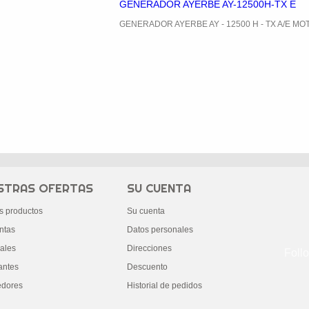
GENERADOR AYERBE AY-12500H-TX E
GENERADOR AYERBE AY - 12500 H - TX A/E M
STRAS OFERTAS
SU CUENTA
s productos
Su cuenta
ntas
Datos personales
ales
Direcciones
Foll
antes
Descuento
edores
Historial de pedidos