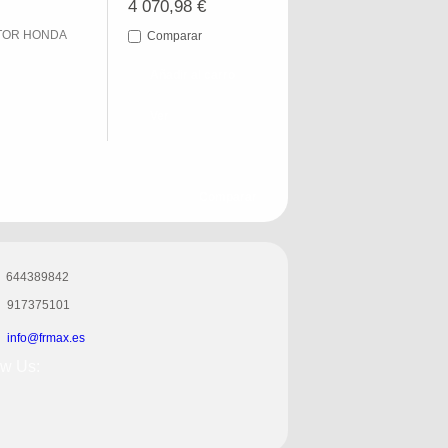
4 070,98 €
OTOR HONDA
Comparar
Añadir al carro
Ver
644389842
917375101
info@frmax.es
ow Us: