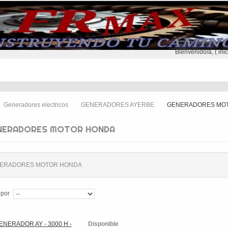
Bienvenido/a, (
ini
NTREGA
CONTACTO
SEGUNDA MANO
Generadores electricos
GENERADORES AYERBE
GENERADORES MO
>
>
NERADORES MOTOR HONDA
ERADORES MOTOR HONDA
 por
Disponible