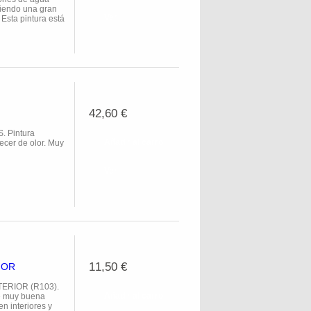
eciendo una gran
Ver
Esta pintura está
42,60 €
 Pintura
Añadir al carro
ecer de olor. Muy
Ver
11,50 €
IOR
ERIOR (R103).
Añadir al carro
ce muy buena
en interiores y