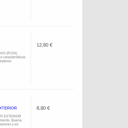
Ver
12,80 €
AS (R104).
Añadir al carro
s características
exterior.
Ver
8,80 €
EXTERIOR
R/ EXTERIOR
Añadir al carro
imiento. Buena
eriores y en