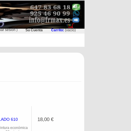
ciar sesión
)
Su Cuenta
Carrito:
(vacio)
18,00 €
LADO 610
ntura económica