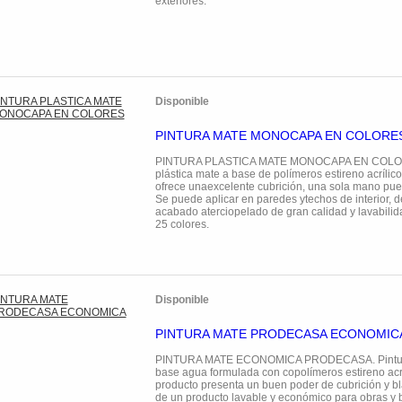
exteriores.
Disponible
PINTURA MATE MONOCAPA EN COLORE
PINTURA PLASTICA MATE MONOCAPA EN COLOR
plástica mate a base de polímeros estireno acrílico
ofrece unaexcelente cubrición, una sola mano pued
Se puede aplicar en paredes ytechos de interior, 
acabado aterciopelado de gran calidad y lavabilid
25 colores.
Disponible
PINTURA MATE PRODECASA ECONOMIC
PINTURA MATE ECONOMICA PRODECASA. Pintura
base agua formulada con copolímeros estireno acrí
producto presenta un buen poder de cubrición y bl
de un producto lavable y económico para obras y b