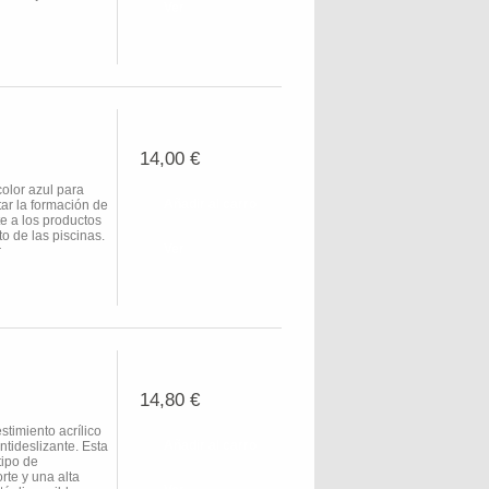
Ver
14,00 €
olor azul para
Añadir al carro
tar la formación de
e a los productos
o de las piscinas.
Ver
r
14,80 €
miento acrílico
Añadir al carro
ntideslizante. Esta
tipo de
te y una alta