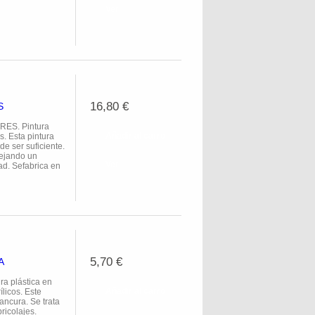
Ver
16,80 €
S
ES. Pintura
Añadir al carro
s. Esta pintura
e ser suficiente.
dejando un
Ver
ad. Sefabrica en
5,70 €
A
 plástica en
Añadir al carro
licos. Este
ancura. Se trata
ricolajes.