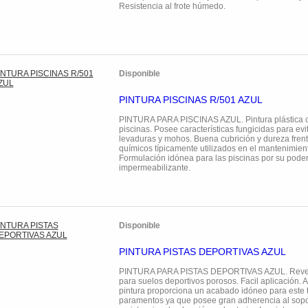
Resistencia al frote húmedo.
Disponible
PINTURA PISCINAS R/501 AZUL
PINTURA PARA PISCINAS AZUL. Pintura plástica c
piscinas. Posee características fungicidas para evi
levaduras y mohos. Buena cubrición y dureza frent
químicos típicamente utilizados en el mantenimient
Formulación idónea para las piscinas por su pode
impermeabilizante.
Disponible
PINTURA PISTAS DEPORTIVAS AZUL
PINTURA PARA PISTAS DEPORTIVAS AZUL. Revesti
para suelos deportivos porosos. Facil aplicación. A
pintura proporciona un acabado idóneo para este 
paramentos ya que posee gran adherencia al sopor