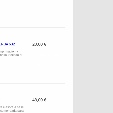
Ver
20,00 €
ERBA 632
primación y
Añadir al carro
rillo. Secado al
Ver
48,00 €
S
elástica a base
Añadir al carro
 recomendada para