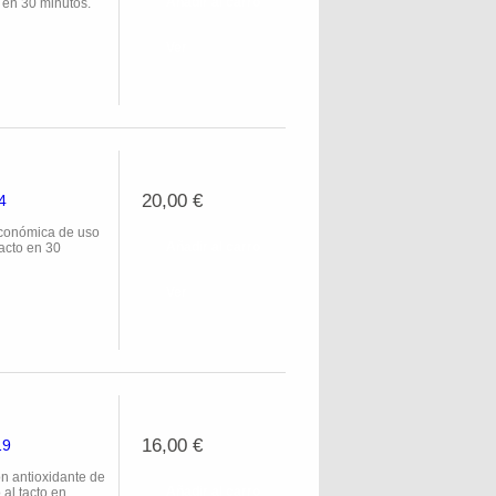
Añadir al carro
 en 30 minutos.
Ver
20,00 €
4
onómica de uso
Añadir al carro
acto en 30
Ver
16,00 €
19
antioxidante de
Añadir al carro
 al tacto en