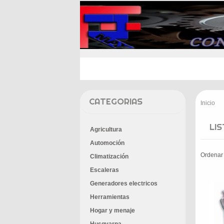
INICIO
PROMOCIONES
E
CATEGORIAS
Inicio
>
LI
Agricultura
Automoción
Ordenar
Climatización
Escaleras
Generadores electricos
Herramientas
Hogar y menaje