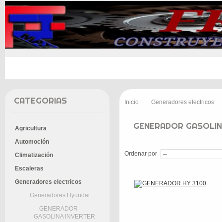
INICIO
PROMOCIONES
ENTREGA
CONT
CATEGORIAS
Inicio
Generadores electricos
>
GENERADOR GASOLIN
Agricultura
Automoción
Ordenar por
Climatización
Escaleras
Generadores electricos
Generadores Hyundai
GENERADOR
GASOLINA INVERTER