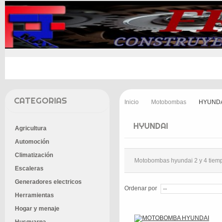
INICIO
PROMOCIONES
ENTREGA
CONT
CATEGORIAS
Inicio
Motobombas
HYUND
>
>
HYUNDAI
Agricultura
Automoción
Climatización
Motobombas hyundai 2 y 4 tiem
Escaleras
Generadores electricos
Ordenar por
Herramientas
Hogar y menaje