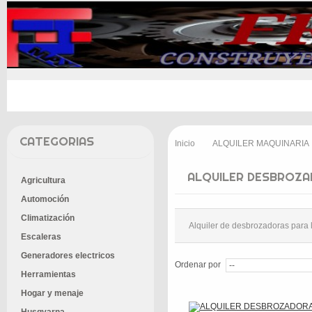
INICIO
PROMOCIONES
ENTREGA
CONT
CATEGORIAS
Inicio
ALQUILER MAQUINARIA
>
ALQUILER DESBROZ
Agricultura
Automoción
Climatización
Alquiler de desbrozadoras para l
Escaleras
Generadores electricos
Ordenar por
Herramientas
Hogar y menaje