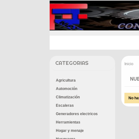
INICIO
PROMOCIONES
E
CATEGORIAS
Inicio
>
NU
Agricultura
Automoción
Climatización
No ha
Escaleras
Generadores electricos
Herramientas
Hogar y menaje